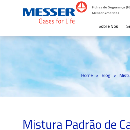
Fichas de Segurança (F
Messer Americas
Sobre Nós
S
>
>
Home
Blog
Mistu
Mistura Padrão de Ca