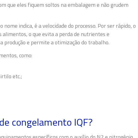
com que eles fiquem soltos na embalagem e não grudem
 o nome indica, é a velocidade do processo. Por ser rápido, o
 alimentos, o que evita a perda de nutrientes e
za a produção e permite a otimização do trabalho.
imentos, como:
tilo etc.;
 de congelamento IQF?
equipamentos
específicos com o auxílio do N
2
e nitrogênio
.