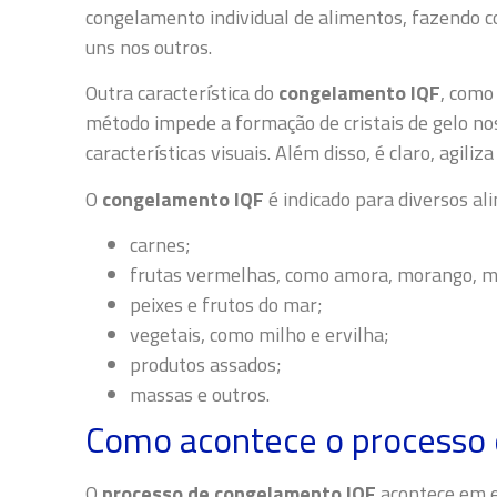
congelamento individual de alimentos, fazendo 
uns nos outros.
Outra característica do
congelamento IQF
, como
método impede a formação de cristais de gelo nos
características visuais. Além disso, é claro, agili
O
congelamento IQF
é indicado para diversos al
carnes;
frutas vermelhas, como amora, morango, mir
peixes e frutos do mar;
vegetais, como milho e ervilha;
produtos assados;
massas e outros.
Como acontece o processo
O
processo de congelamento IQF
acontece em 