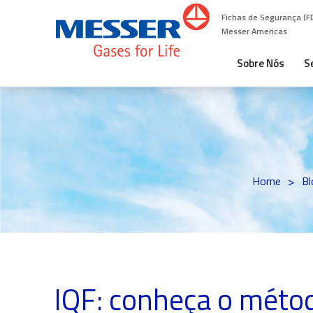
Fichas de Segurança (F
Messer Americas
Sobre Nós
S
>
Home
Bl
IQF: conheça o méto