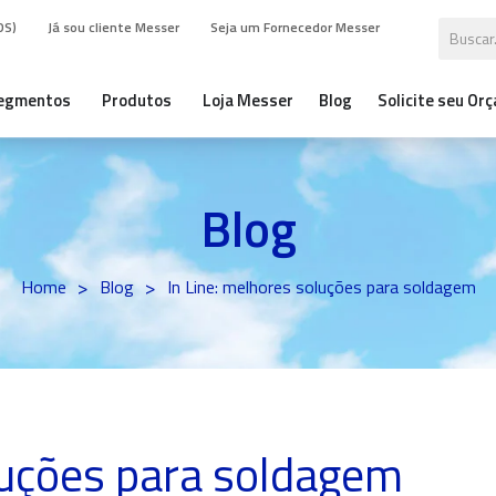
DS)
Já sou cliente Messer
Seja um Fornecedor Messer
egmentos
Produtos
Loja Messer
Blog
Solicite seu Or
Blog
>
>
Home
Blog
In Line: melhores soluções para soldagem
luções para soldagem