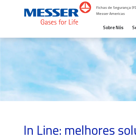
Fichas de Segurança (F
Messer Americas
Sobre Nós
S
In Line: melhores so