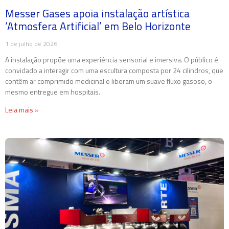
Messer Gases apoia instalação artística
‘Atmosfera Artificial’ em Belo Horizonte
1 de julho de 2026
A instalação propõe uma experiência sensorial e imersiva. O público é
convidado a interagir com uma escultura composta por 24 cilindros, que
contêm ar comprimido medicinal e liberam um suave fluxo gasoso, o
mesmo entregue em hospitais.
Leia mais »