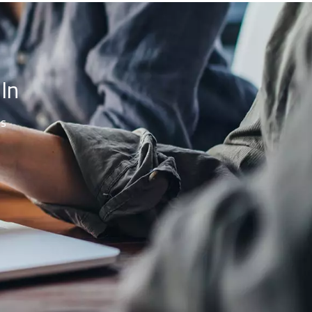
In
es