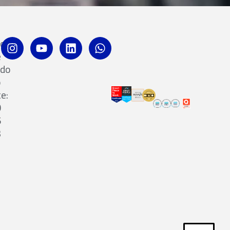
ro
e
ado
o
te:
0
5
3