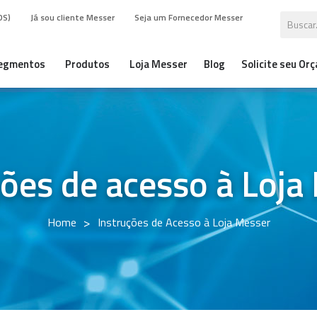
DS)
Já sou cliente Messer
Seja um Fornecedor Messer
egmentos
Produtos
Loja Messer
Blog
Solicite seu Or
ções de acesso à Loja
>
Home
Instruções de Acesso à Loja Messer