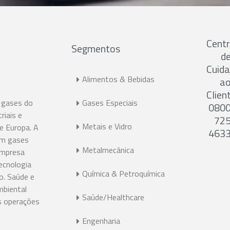
Cent
Segmentos
d
Cuid
Alimentos & Bebidas
a
Clien
 gases do
Gases Especiais
080
riais e
72
Metais e Vidro
 e Europa. A
463
em gases
Metalmecânica
 empresa
ecnologia
Química & Petroquímica
o. Saúde e
mbiental
Saúde/Healthcare
s operações
Engenharia