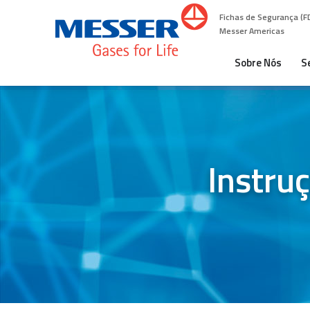
Fichas de Segurança (F
Messer Americas
Sobre Nós
S
Instru