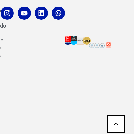
ro
e
ado
o
te:
0
5
3