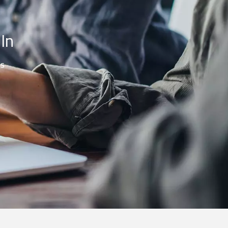
In
es