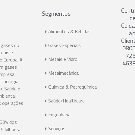
Cent
Segmentos
d
Cuid
Alimentos & Bebidas
a
Clien
 gases do
Gases Especiais
080
riais e
72
Metais e Vidro
 e Europa. A
463
em gases
Metalmecânica
 empresa
ecnologia
Química & Petroquímica
o. Saúde e
mbiental
Saúde/Healthcare
s operações
Engenharia
 50% dos
Serviços
5 bilhões.