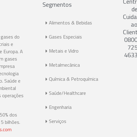
Cent
Segmentos
d
Cuid
Alimentos & Bebidas
a
Clien
 gases do
Gases Especiais
080
riais e
72
Metais e Vidro
 e Europa. A
463
em gases
Metalmecânica
 empresa
ecnologia
Química & Petroquímica
o. Saúde e
mbiental
Saúde/Healthcare
s operações
Engenharia
 50% dos
Serviços
5 bilhões.
s.com