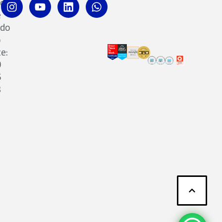
ro
e
ado
o
te:
0
5
3