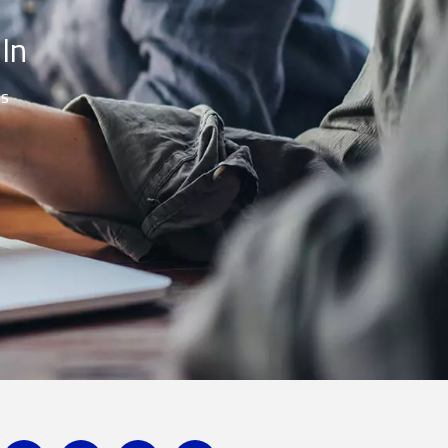
In
es