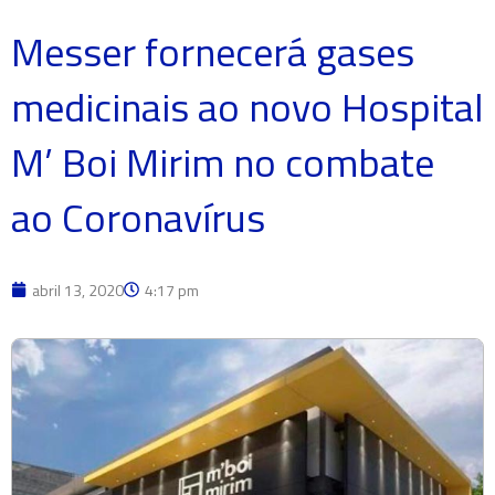
Messer fornecerá gases
medicinais ao novo Hospital
M’ Boi Mirim no combate
ao Coronavírus
abril 13, 2020
4:17 pm