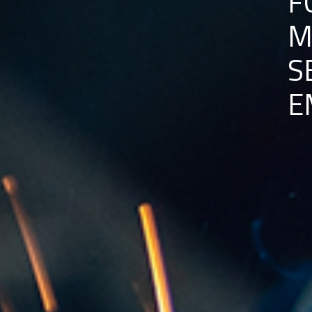
F
M
S
E