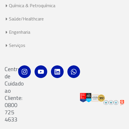
Química & Petroquímica
Saúde/Healthcare
Engenharia
Serviços
Centro
de
Cuidado
ao
Cliente:
0800
725
4633